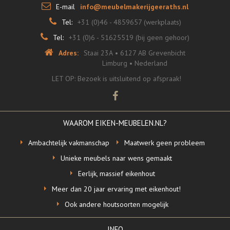
E-mail
info@meubelmakerijgeeraths.nl
Tel:
+31 (0)46 - 4859657 (werkplaats)
Tel:
+31 (0)6 - 51625519 (bij geen gehoor)
Adres:
Staai 23A
•
6127 AB Grevenbicht
Limburg •
Nederland
LET OP: Bezoek is uitsluitend op afspraak!
WAAROM EIKEN-MEUBELEN.NL?
Ambachtelijk vakmanschap
Maatwerk geen probleem
Unieke meubels naar wens gemaakt
Eerlijk, massief eikenhout
Meer dan 20 jaar ervaring met eikenhout!
Ook andere houtsoorten mogelijk
INFO