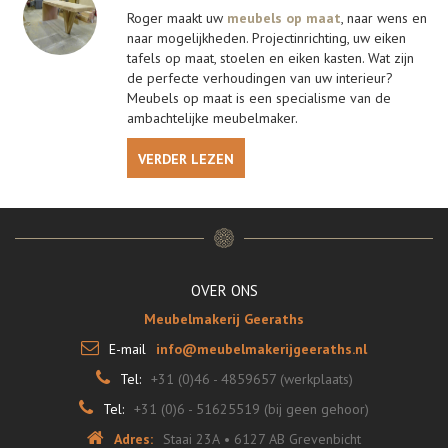
Roger maakt uw
meubels op maat
, naar wens en
naar mogelijkheden. Projectinrichting, uw eiken
tafels op maat, stoelen en eiken kasten. Wat zijn
de perfecte verhoudingen van uw interieur?
Meubels op maat is een specialisme van de
ambachtelijke meubelmaker.
VERDER LEZEN
OVER ONS
Meubelmakerij Geeraths
E-mail
info@meubelmakerijgeeraths.nl
Tel:
+31 (0)46 - 4859657 (werkplaats)
Tel:
+31 (0)6 - 51625519 (bij geen gehoor)
Adres:
Staai 23A
•
6127 AB Grevenbicht