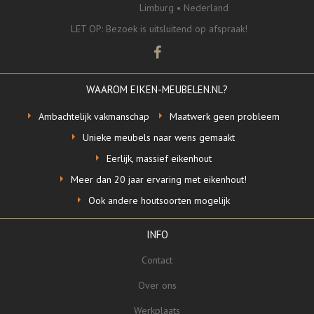
Limburg •
Nederland
LET OP: Bezoek is uitsluitend op afspraak!
WAAROM EIKEN-MEUBELEN.NL?
Ambachtelijk vakmanschap
Maatwerk geen probleem
Unieke meubels naar wens gemaakt
Eerlijk, massief eikenhout
Meer dan 20 jaar ervaring met eikenhout!
Ook andere houtsoorten mogelijk
INFO
Contact
Over ons
Werkplaats